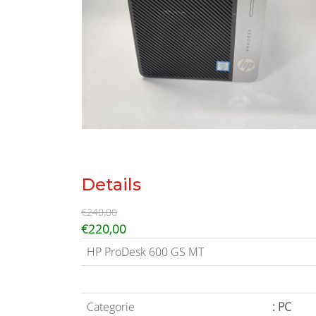
Details
€240,00
€220,00
HP ProDesk 600 GS MT
Categorie
: PC