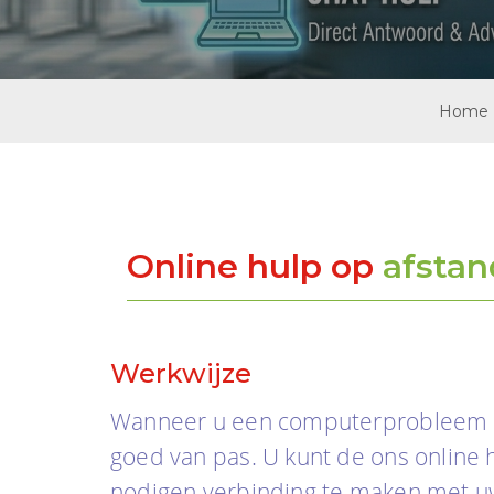
i
g
a
t
i
Home
o
n
Online hulp op
afstan
Werkwijze
Wanneer u een computerprobleem h
goed van pas. U kunt de ons online 
nodigen verbinding te maken met uw 