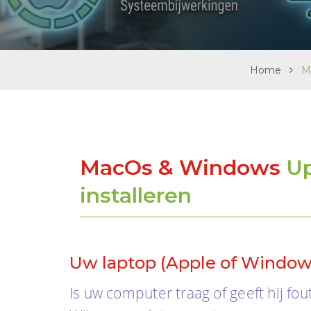
i
g
a
t
i
Home
M
o
n
MacOs & Windows
Up
installeren
Uw laptop (Apple of Windows
Is uw computer traag of geeft hij fo